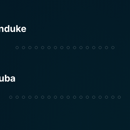
enduke
Suba