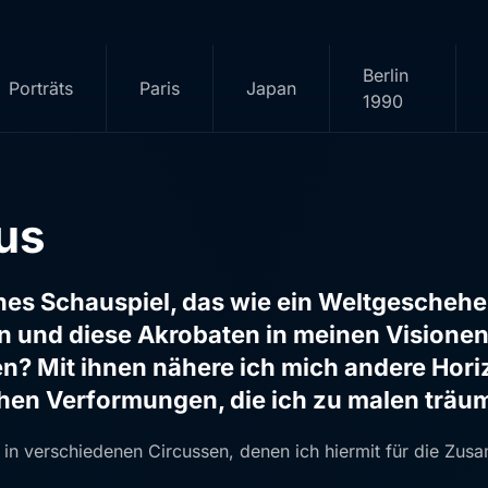
Berlin
Porträts
Paris
Japan
1990
us
ches Schauspiel, das wie ein Weltgescheh
nen und diese Akrobaten in meinen Vision
n? Mit ihnen nähere ich mich andere Hori
hen Verformungen, die ich zu malen träu
n verschiedenen Circussen, denen ich hiermit für die Zus